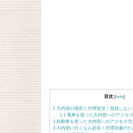
目次
[
hide
]
1
大内宿の場所と渋滞状況！混雑しない
1.1
電車を使った大内宿へのアクセ
2
自動車を使った大内宿へのアクセス方
3
大内宿に行くなら必見！渋滞回避のた