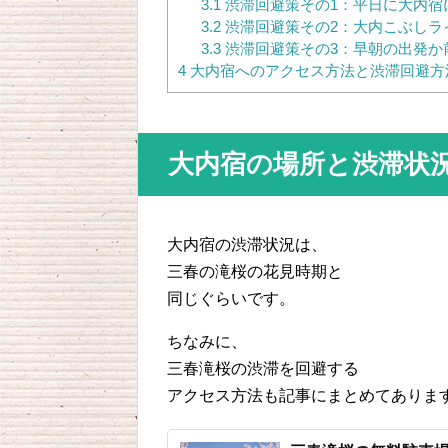
3.1
渋滞回避策その1：平日に大内宿
3.2
渋滞回避策その2：大内こぶしラ
3.3
渋滞回避策その3：早朝の出発か
4
大内宿へのアクセス方法と渋滞回避方
大内宿の場所と渋滞状
大内宿の渋滞状況は、
三春の滝桜の花見時期と
同じぐらいです。
ちなみに、
三春滝桜の渋滞を回避する
アクセス方法も記事にまとめてありま