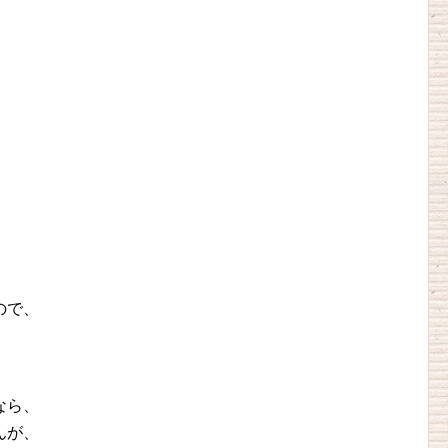
ので、
、
なら、
んが、