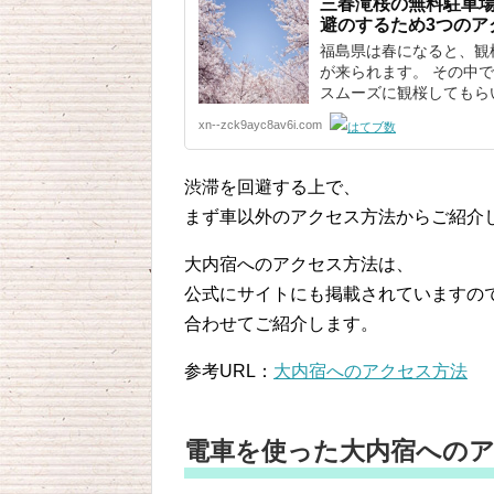
三春滝桜の無料駐車
避のするため3つのア
福島県は春になると、観
が来られます。 その中
スムーズに観桜してもらい.
xn--zck9ayc8av6i.com
渋滞を回避する上で、
まず車以外のアクセス方法からご紹介
大内宿へのアクセス方法は、
公式にサイトにも掲載されていますの
合わせてご紹介します。
参考URL：
大内宿へのアクセス方法
電車を使った大内宿への