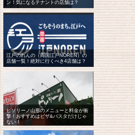
ン！気になるテナントの店舗は？
江戸のれんの（両国江戸NOREN）の
店舗一覧！絶対に行くべき4店舗は？
ピソリーノ山形のメニューと料金が衝
撃！おすすめはビザ&パスタだけじゃ
ない！