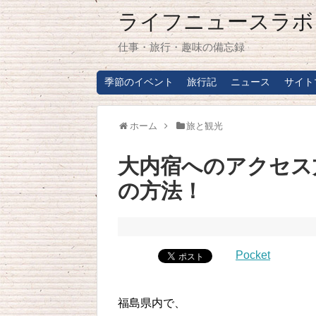
ライフニュースラボ
仕事・旅行・趣味の備忘録
季節のイベント
旅行記
ニュース
サイト
ホーム
旅と観光
大内宿へのアクセス
の方法！
Pocket
福島県内で、