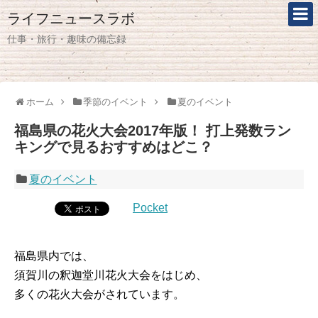
ライフニュースラボ
仕事・旅行・趣味の備忘録
ホーム
季節のイベント
夏のイベント
福島県の花火大会2017年版！ 打上発数ラン
キングで見るおすすめはどこ？
夏のイベント
Pocket
福島県内では、
須賀川の釈迦堂川花火大会をはじめ、
多くの花火大会がされています。