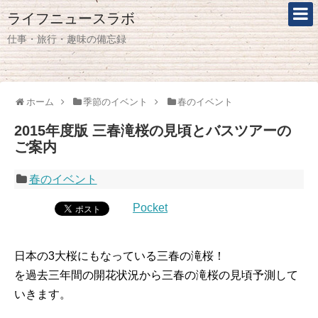
ライフニュースラボ
仕事・旅行・趣味の備忘録
ホーム
季節のイベント
春のイベント
2015年度版 三春滝桜の見頃とバスツアーの
ご案内
春のイベント
Pocket
日本の3大桜にもなっている三春の滝桜！
を過去三年間の開花状況から三春の滝桜の見頃予測して
いきます。