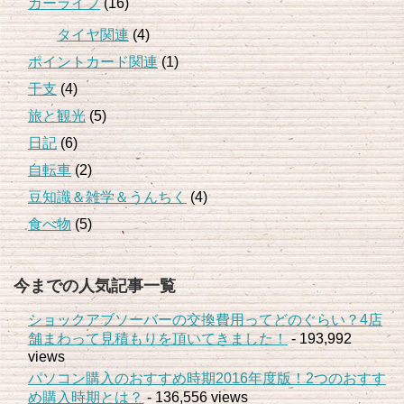
カーライフ
(16)
タイヤ関連
(4)
ポイントカード関連
(1)
干支
(4)
旅と観光
(5)
日記
(6)
自転車
(2)
豆知識＆雑学＆うんちく
(4)
食べ物
(5)
今までの人気記事一覧
ショックアブソーバーの交換費用ってどのぐらい？4店
舗まわって見積もりを頂いてきました！
- 193,992
views
パソコン購入のおすすめ時期2016年度版！2つのおすす
め購入時期とは？
- 136,556 views