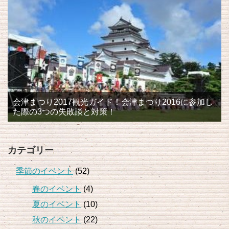
会津まつり2017観光ガイド！会津まつり2016に参加し
た際の3つの失敗談と対策！
カテゴリー
季節のイベント
(52)
春のイベント
(4)
夏のイベント
(10)
秋のイベント
(22)