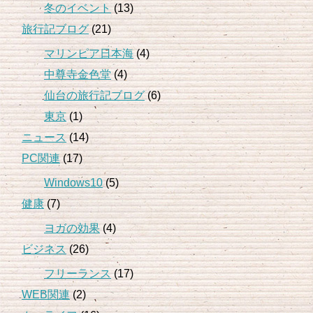
冬のイベント
(13)
旅行記ブログ
(21)
マリンピア日本海
(4)
中尊寺金色堂
(4)
仙台の旅行記ブログ
(6)
東京
(1)
ニュース
(14)
PC関連
(17)
Windows10
(5)
健康
(7)
ヨガの効果
(4)
ビジネス
(26)
フリーランス
(17)
WEB関連
(2)