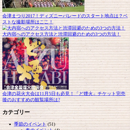
会津まつり2017！ディズニーパレードのスタート地点は？ベ
ストな撮影場所はここ！
大内宿へのアクセス方法と渋滞回避のための3つの方法！
会津の花火大会は11月5日も必見！「ど煙火」チケット完売
後のおすすめの観覧場所は?
カテゴリー
季節のイベント
(51)