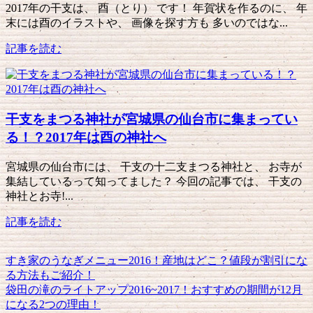
2017年の干支は、 酉（とり） です！ 年賀状を作るのに、 年
末には酉のイラストや、 画像を探す方も 多いのではな...
記事を読む
干支をまつる神社が宮城県の仙台市に集まってい
る！？2017年は酉の神社へ
宮城県の仙台市には、 干支の十二支まつる神社と、 お寺が
集結しているって知ってました？ 今回の記事では、 干支の
神社とお寺!...
記事を読む
すき家のうなぎメニュー2016！産地はどこ？値段が割引にな
る方法もご紹介！
袋田の滝のライトアップ2016~2017！おすすめの期間が12月
になる2つの理由！