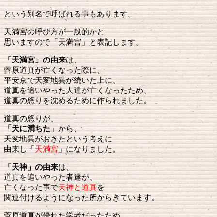
という別名で呼ばれる事もあります。
天満宮の呼び方が一般的かと
思いますので「天満宮」と表記します。
「天満宮」の由来
は、
菅原道真が亡くなった際に、
平安京で天変地異が続いた上に、
道真を追いやった人達が亡くなったため、
道真の怒りを沈めるために作られました。
道真の怒りが、
「天に満ちた
」から、
天変地異がおきたという考えに
由来し「
天満宮
」になりました。
「天神」の由来
は、
道真を追いやった者達が、
亡くなった事で
天神と道真
を
関連付けるようになった所からきています。
菅原道真が優れた学者だったため、