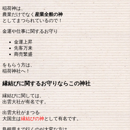
稲荷神は、
農業だけでなく
産業全般の神
としてまつられているので！
金運や仕事に関するお守り
金運上昇
先客万来
商売繁盛
をもらう方は、
稲荷神社へ！
縁結びに関するお守りならこの神社
縁結びに関しては、
出雲大社が有名です。
出雲大社がまつる
大国主は
縁結びの神
として有名です。
島根県まで行くのが大変な方は、