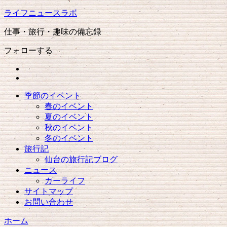
ライフニュースラボ
仕事・旅行・趣味の備忘録
フォローする
季節のイベント
春のイベント
夏のイベント
秋のイベント
冬のイベント
旅行記
仙台の旅行記ブログ
ニュース
カーライフ
サイトマップ
お問い合わせ
ホーム