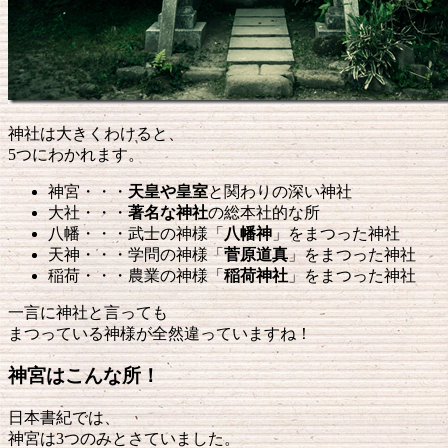
神社は大きくわけると、
5つにわかれます。
神宮・・・
天皇や皇室
と関わりの深い神社
大社・・・
著名な神社
の総本社的な所
八幡・・・武士の神様「
八幡神
」をまつった神社
天神・・・学問の神様「
菅原道真
」をまつった神社
稲荷・・・農業の神様「
稲荷神社
」をまつった神社
一言に神社と言っても
まつっている神様が全然違っていますね！
神宮はこんな所！
日本書紀では、
神宮は3つのみとさていました。