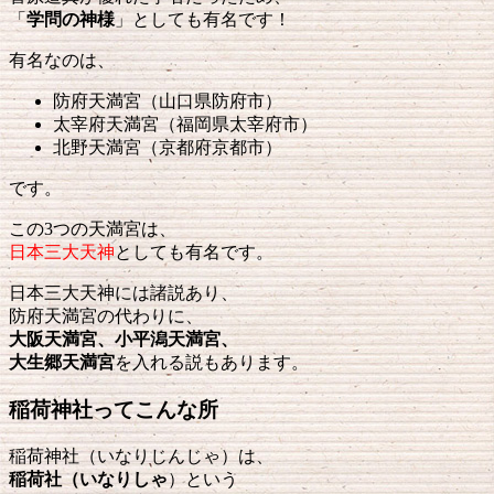
「
学問の神様
」としても有名です！
有名なのは、
防府天満宮（山口県防府市）
太宰府天満宮（福岡県太宰府市）
北野天満宮（京都府京都市）
です。
この3つの天満宮は、
日本三大天神
としても有名です。
日本三大天神には諸説あり、
防府天満宮の代わりに、
大阪天満宮、小平潟天満宮、
大生郷天満宮
を入れる説もあります。
稲荷神社ってこんな所
稲荷神社（いなりじんじゃ）は、
稲荷社（いなりしゃ
）という