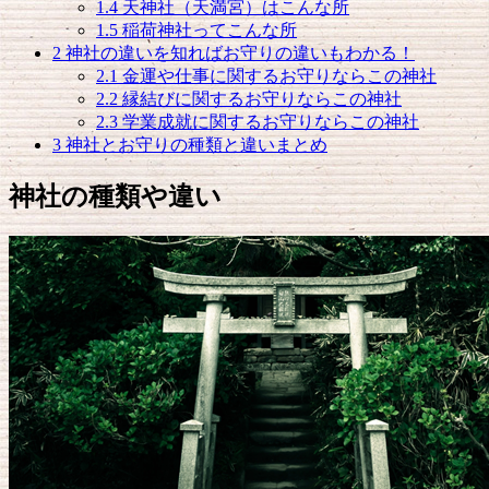
1.4
天神社（天満宮）はこんな所
1.5
稲荷神社ってこんな所
2
神社の違いを知ればお守りの違いもわかる！
2.1
金運や仕事に関するお守りならこの神社
2.2
縁結びに関するお守りならこの神社
2.3
学業成就に関するお守りならこの神社
3
神社とお守りの種類と違いまとめ
神社の種類や違い