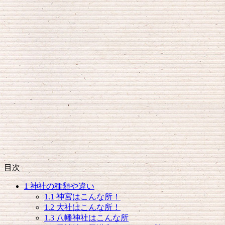
目次
1
神社の種類や違い
1.1
神宮はこんな所！
1.2
大社はこんな所！
1.3
八幡神社はこんな所