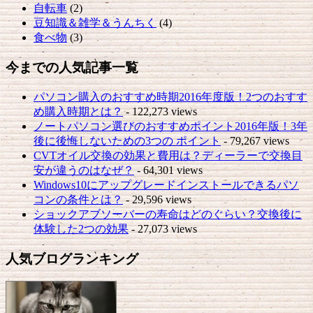
自転車
(2)
豆知識＆雑学＆うんちく
(4)
食べ物
(3)
今までの人気記事一覧
パソコン購入のおすすめ時期2016年度版！2つのおすす
め購入時期とは？
- 122,273 views
ノートパソコン選びのおすすめポイント2016年版！3年
後に後悔しないための3つの ポイント
- 79,267 views
CVTオイル交換の効果と費用は？ディーラーで交換目
安が違うのはなぜ？
- 64,301 views
Windows10にアップグレードインストールできるパソ
コンの条件とは？
- 29,596 views
ショックアブソーバーの寿命はどのぐらい？交換後に
体験した2つの効果
- 27,073 views
人気ブログランキング