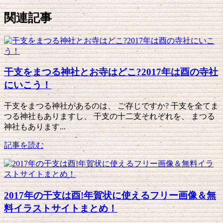
関連記事
干支をまつる神社とお寺はどこ?2017年は酉の寺社
にいこう！
干支をまつる神社があるのは、 ご存じですか? 干支を全てま
つる神社もありますし、 干支の十二支それぞれを、 まつる
神社もあります...
記事を読む
2017年の干支は酉!年賀状に使えるフリー画像＆無
料イラストサイトまとめ！