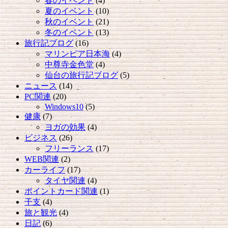
春のイベント
(4)
夏のイベント
(10)
秋のイベント
(21)
冬のイベント
(13)
旅行記ブログ
(16)
マリンピア日本海
(4)
中尊寺金色堂
(4)
仙台の旅行記ブログ
(5)
ニュース
(14)
PC関連
(20)
Windows10
(5)
健康
(7)
ヨガの効果
(4)
ビジネス
(26)
フリーランス
(17)
WEB関連
(2)
カーライフ
(17)
タイヤ関連
(4)
ポイントカード関連
(1)
干支
(4)
旅と観光
(4)
日記
(6)