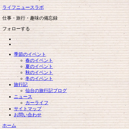
ライフニュースラボ
仕事・旅行・趣味の備忘録
フォローする
季節のイベント
春のイベント
夏のイベント
秋のイベント
冬のイベント
旅行記
仙台の旅行記ブログ
ニュース
カーライフ
サイトマップ
お問い合わせ
ホーム