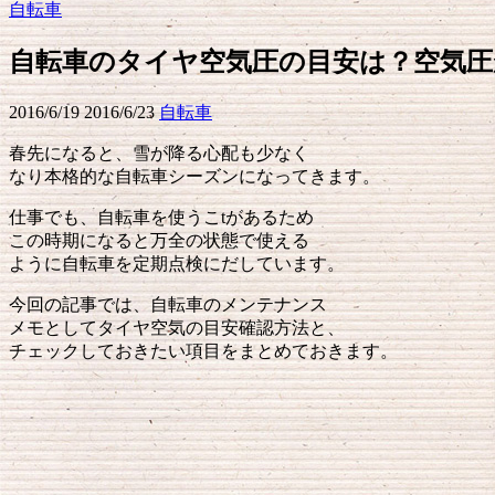
自転車
自転車のタイヤ空気圧の目安は？空気
2016/6/19
2016/6/23
自転車
春先になると、雪が降る心配も少なく
なり
本格的な自転車シーズンになってきます。
仕事でも、自転車を使うこtがあるため
この時期になると万全の状態で使える
ように
自転車を定期点検にだしています。
今回の記事では、自転車のメンテナンス
メモとして
タイヤ空気の目安確認方法と、
チェックしておきたい
項目をまとめておきます。